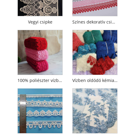
Vegyi csipke
Színes dekoratív csipkeszegély
100% poliészter vízben oldódó francia színek hímzés guipúra csipke
Vízben oldódó kémiai poliészter csipke