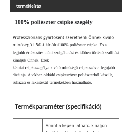
termékleírás
100% poliészter csipke szegély
Professzionális gyártóként szeretnénk Önnek kiváló
minőségű LB®-t kínálni
100% poliészter csipke
. És a
legjobb értékesítés utáni szolgáltatást és időben történő szállítást
kínáljuk Önnek. Ezek
kémiai csipkeszegély
a kiváló minőségű csipkeszövet legújabb
dizájnja. A vízben oldódó csipkeszövet poliészterből készült,
ruházati és lakástextil termékekben használható.
Termékparaméter (specifikáció)
Amint a képen látható, kínáljon