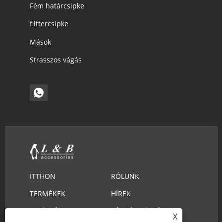
Fém határcsipke
flittercsipke
Mások
Strasszos vágás
ITTHON
RÓLUNK
TERMÉKEK
HÍREK
LETÖLTÉS
KÉRDÉS KÜLDÉSE
X