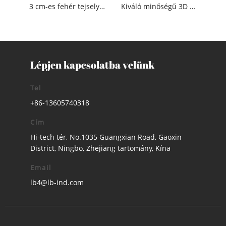
3 cm-es fehér tejselyem, poliészter vízoldható hímző csipke szegéllyel
Kiváló minőségű 3D virágos gyöngyös textil hímző anyag csipke dekoráció
Lépjen kapcsolatba velünk
Tel
+86-13605740318
Cím
Hi-tech tér, No.1035 Guangxian Road, Gaoxin
District, Ningbo, Zhejiang tartomány, Kína
Email
lb4@lb-ind.com