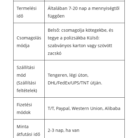
Termelési
Általában 7-20 nap a mennyiségtől
idő
függően
Belső: csomagolja kötegekbe, és
Csomagolás
tegye a polizsákba Külső:
módja
szabványos karton vagy szövött
zacskó
Szállítási
mód
Tengeren, légi úton,
(Szállítási
DHL/FedEx/UPS/TNT útján.
feltételek)
Fizetési
T/T, Paypal, Western Union, Alibaba
módok
Minta
2-3 nap, ha van
átfutási idő