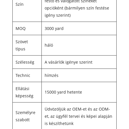
festő és válogatott színeket
Szín
opcióként (bármilyen szín festése
igény szerint)
MOQ
3000 yard
Szövet
háló
típus
Szélesség
A vásárlók igénye szerint
Technic
hímzés
Ellátási
15000 yard hetente
képesség
Üdvözöljük az OEM-et és az ODM-
Személyre
et, az ügyfél tervei és képei alapján
szabott
is készíthetünk