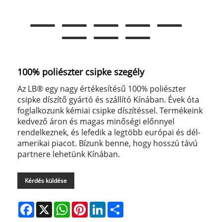
100% poliészter csipke szegély
Az LB® egy nagy értékesítésű 100% poliészter
csipke díszítő gyártó és szállító Kínában. Évek óta
foglalkozunk kémiai csipke díszítéssel. Termékeink
kedvező áron és magas minőségi előnnyel
rendelkeznek, és lefedik a legtöbb európai és dél-
amerikai piacot. Bízunk benne, hogy hosszú távú
partnere lehetünk Kínában.
Kérdés küldése
Facebook
X
WhatsApp
Pinterest
LinkedIn
Share