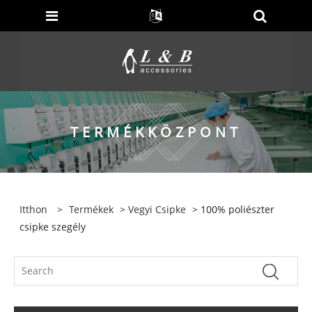
TERMÉKKÖZPONT
Itthon
>
Termékek
>
Vegyi Csipke
> 100% poliészter
csipke szegély