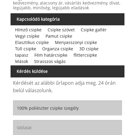
kedvezmény, alacsony ár, vásárlás kedvezmény, divat,
legújabb, minőség, legújabb eladások
Kapcsolódó kategória
Hímző csipke
Csipke szövet
Csipke gallér
Vegyi csipke
Pamut csipke
Elasztikus csipke
Menyasszonyi csipke
Tüll csipke
Organza csipke
3D csipke
tapasz
Fém határcsipke
flittercsipke
Mások
Strasszos vágás
Kérdés küldése
Kérdését az alábbi űrlapon adja meg. 24 órán
belül válaszolunk.