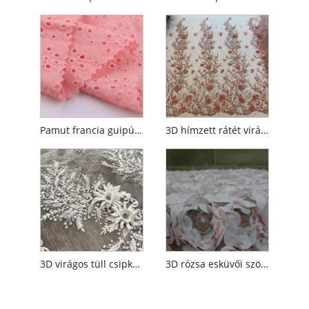
Pamut francia guipúr hímző csipke
3D hímzett rátét virághímzés tüll szövet
3D virágos tüll csipkeszövet strasszokkal
3D rózsa esküvői szövet