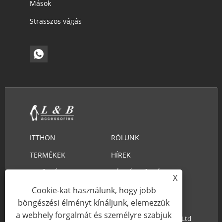
Mások
Strasszos vágás
ITTHON
RÓLUNK
TERMÉKEK
HÍREK
LETÖLTÉS
KÉRDÉS KÜLDÉSE
X
LÉPJEN KAPCSOLATBA
Cookie-kat használunk, hogy jobb
böngészési élményt kínáljunk, elemezzük
VELÜNK
a webhely forgalmát és személyre szabjuk
Copyright © 2022 Ningbo L&B Import & Export Co., Ltd