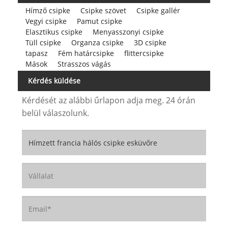
Hímző csipke
Csipke szövet
Csipke gallér
Vegyi csipke
Pamut csipke
Elasztikus csipke
Menyasszonyi csipke
Tüll csipke
Organza csipke
3D csipke
tapasz
Fém határcsipke
flittercsipke
Mások
Strasszos vágás
Kérdés küldése
Kérdését az alábbi űrlapon adja meg. 24 órán
belül válaszolunk.