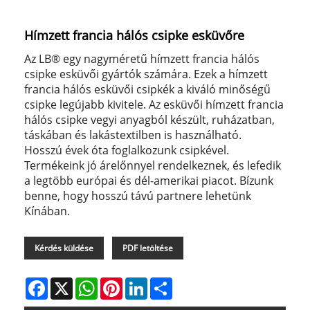
Hímzett francia hálós csipke esküvőre
Az LB® egy nagyméretű hímzett francia hálós
csipke esküvői gyártók számára. Ezek a hímzett
francia hálós esküvői csipkék a kiváló minőségű
csipke legújabb kivitele. Az esküvői hímzett francia
hálós csipke vegyi anyagból készült, ruházatban,
táskában és lakástextilben is használható.
Hosszú évek óta foglalkozunk csipkével.
Termékeink jó árelőnnyel rendelkeznek, és lefedik
a legtöbb európai és dél-amerikai piacot. Bízunk
benne, hogy hosszú távú partnere lehetünk
Kínában.
Kérdés küldése
PDF letöltése
Facebook
X
WhatsApp
Pinterest
LinkedIn
Share