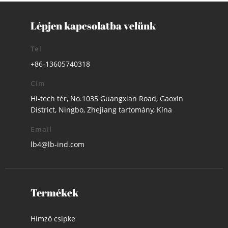
Lépjen kapcsolatba velünk
Tel
+86-13605740318
Cím
Hi-tech tér, No.1035 Guangxian Road, Gaoxin
District, Ningbo, Zhejiang tartomány, Kína
Email
lb4@lb-ind.com
Termékek
Hímző csipke