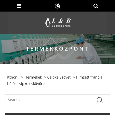
TERMÉKKÖZPONT
Itthon
>
Termékek
>
Csipke Szövet
> Hímzett francia
hálós csipke esküvőre