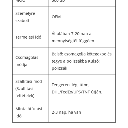
MOQ
500 db
Személyre
OEM
szabott
Általában 7-20 nap a
Termelési idő
mennyiségtől függően
Belső: csomagolja kötegekbe és
Csomagolás
tegye a polizsákba Külső:
módja
polizsák
Szállítási mód
Tengeren, légi úton,
(Szállítási
DHL/FedEx/UPS/TNT útján.
feltételek)
Minta átfutási
2-3 nap, ha van
idő