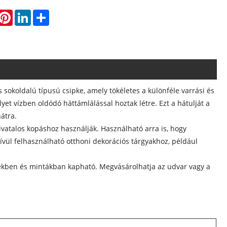
hatsApp
Pinterest
LinkedIn
Share
 sokoldalú típusú csipke, amely tökéletes a különféle varrási és
lyet vízben oldódó háttámlálással hoztak létre. Ezt a hátulját a
hátra.
ivatalos kopáshoz használják. Használható arra is, hogy
vül felhasználható otthoni dekorációs tárgyakhoz, például
ínekben és mintákban kapható. Megvásárolhatja az udvar vagy a