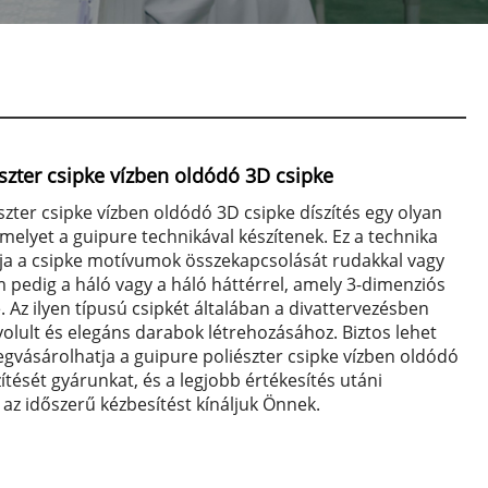
szter csipke vízben oldódó 3D csipke
szter csipke vízben oldódó 3D csipke díszítés egy olyan
amelyet a guipure technikával készítenek. Ez a technika
ja a csipke motívumok összekapcsolását rudakkal vagy
 pedig a háló vagy a háló háttérrel, amely 3-dimenziós
e. Az ilyen típusú csipkét általában a divattervezésben
olult és elegáns darabok létrehozásához. Biztos lehet
gvásárolhatja a guipure poliészter csipke vízben oldódó
zítését gyárunkat, és a legjobb értékesítés utáni
s az időszerű kézbesítést kínáljuk Önnek.