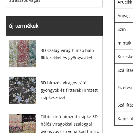
Strasszos vágás
Árucikk
Anyag
új termékek
Szín
minták
3D szalag virág hímző háló
Kereske
flitterekkel és gyöngyökkel
Szállítá
3D hímzés Virágos rátét
Fizetési
gyöngyök és flitterek Hímzett
csipkeszövet
Szállítá
Többszínű hímzett csipke 3D
Kapcsol
hálós virágokkal szalaggal
gyöngyös cső vonalkód hímző