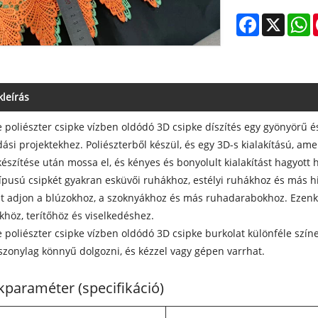
Facebook
X
W
leírás
 poliészter csipke vízben oldódó 3D csipke díszítés egy gyönyörű és
ási projektekhez. Poliészterből készül, és egy 3D-s kialakítású, ame
készítése után mossa el, és kényes és bonyolult kialakítást hagyott 
típusú csipkét gyakran esküvői ruhákhoz, estélyi ruhákhoz és más h
t adjon a blúzokhoz, a szoknyákhoz és más ruhadarabokhoz. Ezenkí
höz, terítőhöz és viselkedéshez.
 poliészter csipke vízben oldódó 3D csipke burkolat különféle sz
szonylag könnyű dolgozni, és kézzel vagy gépen varrhat.
paraméter (specifikáció)