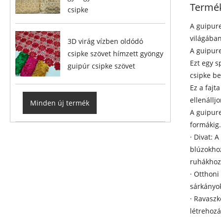
Termék
csipke
A guipure
világában
3D virág vízben oldódó
A guipure
csipke szövet hímzett gyöngy
Ezt egy s
guipúr csipke szövet
csipke be
Ez a fajt
ellenállj
Minden új termék
A guipure
formákig.
· Divat: 
blúzokhoz
ruhákhoz
· Otthoni
sárkányok
· Ravaszk
létrehoz