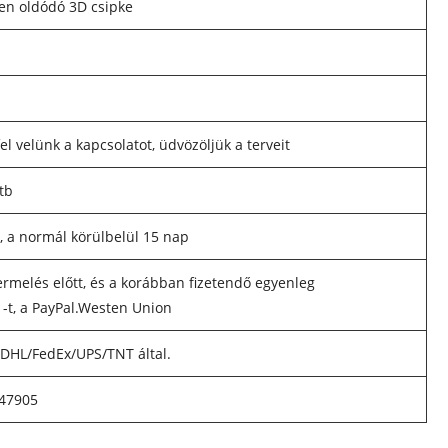
ben oldódó 3D csipke
el velünk a kapcsolatot, üdvözöljük a terveit
tb
, a normál körülbelül 15 nap
ermelés előtt, és a korábban fizetendő egyenleg
T -t, a PayPal.Westen Union
, DHL/FedEx/UPS/TNT által.
47905