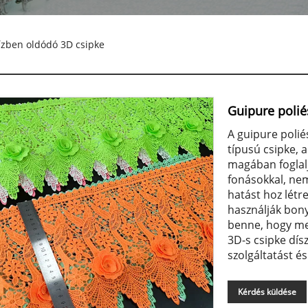
ízben oldódó 3D csipke
Guipure polié
A guipure polié
típusú csipke, 
magában foglal
fonásokkal, nem
hatást hoz létr
használják bony
benne, hogy me
3D-s csipke dís
szolgáltatást é
Kérdés küldése