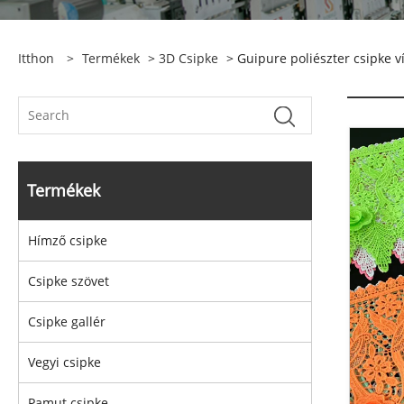
Itthon
>
Termékek
>
3D Csipke
> Guipure poliészter csipke v
Termékek
Hímző csipke
Csipke szövet
Csipke gallér
Vegyi csipke
Pamut csipke