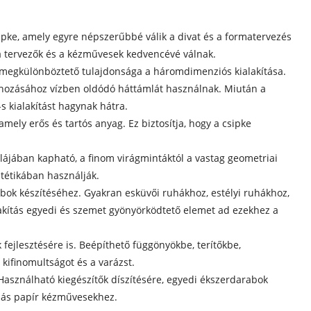
sipke, amely egyre népszerűbbé válik a divat és a formatervezés
y a tervezők és a kézművesek kedvencévé válnak.
b megkülönböztető tulajdonsága a háromdimenziós kialakítása.
trehozásához vízben oldódó háttámlát használnak. Miután a
s kialakítást hagynak hátra.
amely erős és tartós anyag. Ez biztosítja, hogy a csipke
lájában kapható, a finom virágmintáktól a vastag geometriai
ztétikában használják.
abok készítéséhez. Gyakran esküvői ruhákhoz, estélyi ruhákhoz,
lakítás egyedi és szemet gyönyörködtető elemet ad ezekhez a
 fejlesztésére is. Beépíthető függönyökbe, terítőkbe,
kifinomultságot és a varázst.
asználható kiegészítők díszítésére, egyedi ékszerdarabok
 más papír kézművesekhez.