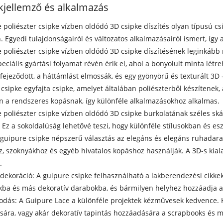
jellemző és alkalmazás
 poliészter csipke vízben oldódó 3D csipke díszítés olyan típusú c
. Egyedi tulajdonságairól és változatos alkalmazásairól ismert, íg
 poliészter csipke vízben oldódó 3D csipke díszítésének leginkáb
peciális gyártási folyamat révén érik el, ahol a bonyolult minta lé
fejeződött, a háttámlást elmossák, és egy gyönyörű és texturált 3D -
a csipke egyfajta csipke, amelyet általában poliészterből készítenek, 
on a rendszeres kopásnak, így különféle alkalmazásokhoz alkalmas.
 poliészter csipke vízben oldódó 3D csipke burkolatának széles ská
 Ez a sokoldalúság lehetővé teszi, hogy különféle stílusokban és es
A guipure csipke népszerű választás az elegáns és elegáns ruhadar
, szoknyákhoz és egyéb hivatalos kopáshoz használják. A 3D-s kia
.
 dekoráció: A guipure csipke felhasználható a lakberendezési cikkek
ba és más dekoratív darabokba, és bármilyen helyhez hozzáadja a 
odás: A Guipure Lace a különféle projektek kézművesek kedvence. H
ására, vagy akár dekoratív tapintás hozzáadására a scrapbooks és