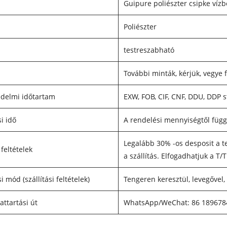
Guipure poliészter csipke víz
Poliészter
testreszabható
További minták, kérjük, vegye f
delmi időtartam
EXW, FOB, CIF, CNF, DDU, DDP s
si idő
A rendelési mennyiségtől függ
Legalább 30% -os desposit a t
 feltételek
a szállítás. Elfogadhatjuk a T/
si mód (szállítási feltételek)
Tengeren keresztül, levegővel
attartási út
WhatsApp/WeChat: 86 189678