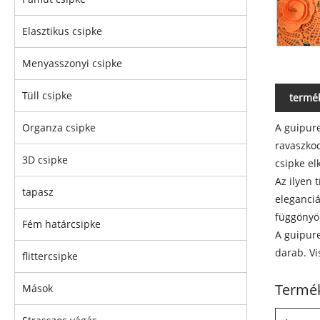
Elasztikus csipke
Menyasszonyi csipke
Tüll csipke
termék
A guipure
Organza csipke
ravaszkod
3D csipke
csipke el
Az ilyen 
tapasz
eleganciá
függönyök
Fém határcsipke
A guipure
darab. Vi
flittercsipke
Termék
Mások