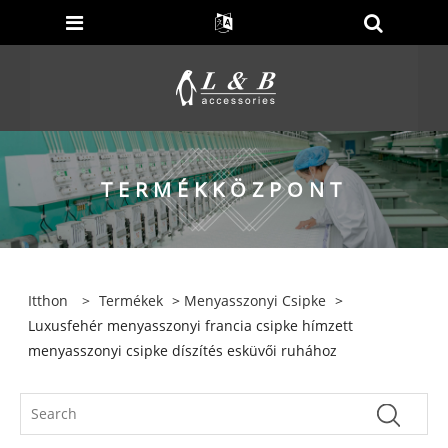
TERMÉKKÖZPONT
Itthon
>
Termékek
>
Menyasszonyi Csipke
>
Luxusfehér menyasszonyi francia csipke hímzett
menyasszonyi csipke díszítés esküvői ruhához