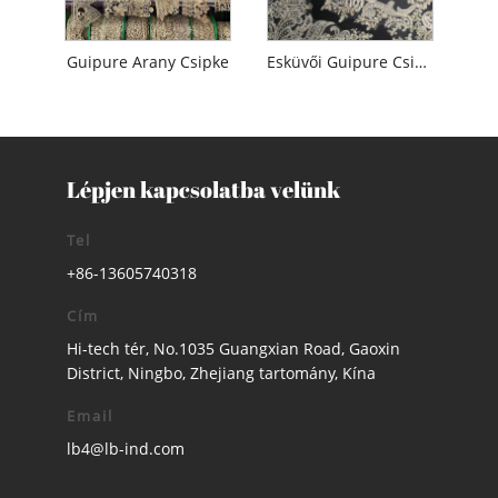
Guipure Arany Csipke
Esküvői Guipure Csipke
Lépjen kapcsolatba velünk
Tel
+86-13605740318
Cím
Hi-tech tér, No.1035 Guangxian Road, Gaoxin
District, Ningbo, Zhejiang tartomány, Kína
Email
lb4@lb-ind.com