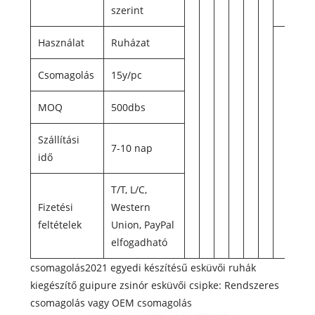
szerint
Használat
Ruházat
Csomagolás
15y/pc
MOQ
500dbs
Szállítási
7-10 nap
idő
T/T, L/C,
Fizetési
Western
feltételek
Union, PayPal
elfogadható
csomagolás
2021 egyedi készítésű esküvői ruhák
kiegészítő guipure zsinór esküvői csipke
: Rendszeres
csomagolás vagy OEM csomagolás