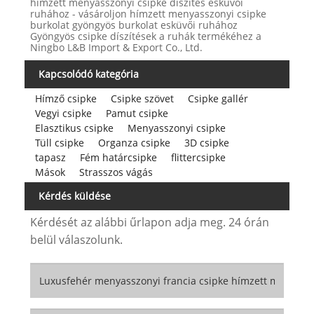
hímzett menyasszonyi csipke díszítés esküvői
ruhához - vásároljon hímzett menyasszonyi csipke
burkolat gyöngyös burkolat esküvői ruhához
Gyöngyös csipke díszítések a ruhák termékéhez a
Ningbo L&B Import & Export Co., Ltd.
Kapcsolódó kategória
Hímző csipke
Csipke szövet
Csipke gallér
Vegyi csipke
Pamut csipke
Elasztikus csipke
Menyasszonyi csipke
Tüll csipke
Organza csipke
3D csipke
tapasz
Fém határcsipke
flittercsipke
Mások
Strasszos vágás
Kérdés küldése
Kérdését az alábbi űrlapon adja meg. 24 órán
belül válaszolunk.