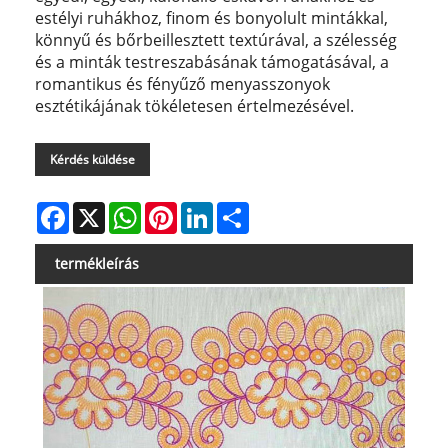
estélyi ruhákhoz, finom és bonyolult mintákkal,
könnyű és bőrbeillesztett textúrával, a szélesség
és a minták testreszabásának támogatásával, a
romantikus és fényűző menyasszonyok
esztétikájának tökéletesen értelmezésével.
Kérdés küldése
Facebook
X
WhatsApp
Pinterest
LinkedIn
Share
termékleírás