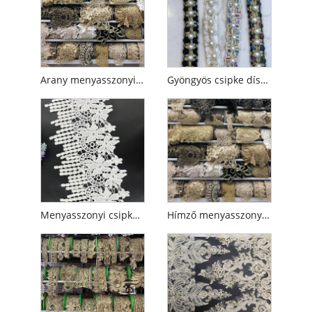
Arany menyasszonyi csipke díszítés hímzett
Gyöngyös csipke díszítés
Menyasszonyi csipke díszítés
Hímző menyasszonyi csipke