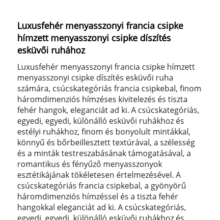
Luxusfehér menyasszonyi francia csipke
hímzett menyasszonyi csipke díszítés
esküvői ruhához
Luxusfehér menyasszonyi francia csipke hímzett
menyasszonyi csipke díszítés esküvői ruha
számára, csúcskategóriás francia csipkebal, finom
háromdimenziós hímzéses kivitelezés és tiszta
fehér hangok, eleganciát ad ki. A csúcskategóriás,
egyedi, egyedi, különálló esküvői ruhákhoz és
estélyi ruhákhoz, finom és bonyolult mintákkal,
könnyű és bőrbeillesztett textúrával, a szélesség
és a minták testreszabásának támogatásával, a
romantikus és fényűző menyasszonyok
esztétikájának tökéletesen értelmezésével. A
csúcskategóriás francia csipkebal, a gyönyörű
háromdimenziós hímzéssel és a tiszta fehér
hangokkal eleganciát ad ki. A csúcskategóriás,
egyedi, egyedi, különálló esküvői ruhákhoz és