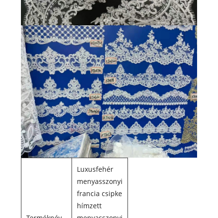
Luxusfehér
menyasszonyi
francia csipke
hímzett
Terméknév
menyasszonyi