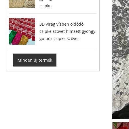
csipke
3D virág vízben oldódó
csipke szövet hímzett gyöngy
guipúr csipke szövet
Minden új termék