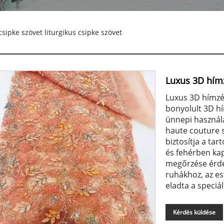
csipke szövet liturgikus csipke szövet
Luxus 3D hímzé
Luxus 3D hímzés,
bonyolult 3D hím
ünnepi használa
haute couture 
biztosítja a ta
és fehérben kap
megőrzése érde
ruhákhoz, az es
eladta a speciá
Kérdés küldése