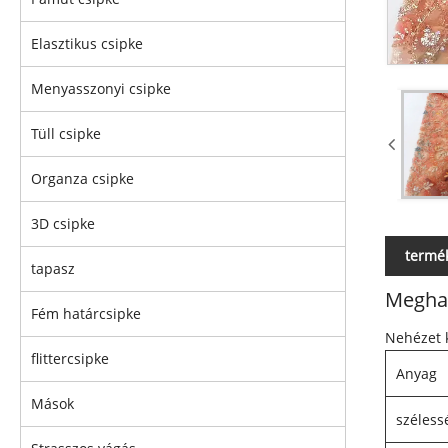
Elasztikus csipke
Menyasszonyi csipke
Tüll csipke
Organza csipke
3D csipke
termék
tapasz
Megha
Fém határcsipke
Nehézet k
flittercsipke
Anyag
Mások
széless