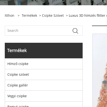
Itthon
>
Termékek
>
Csipke Szövet
> Luxus 3D hímzés flitter 
Termékek
Hímző csipke
Csipke szövet
Csipke gallér
Vegyi csipke
Pamut csipke