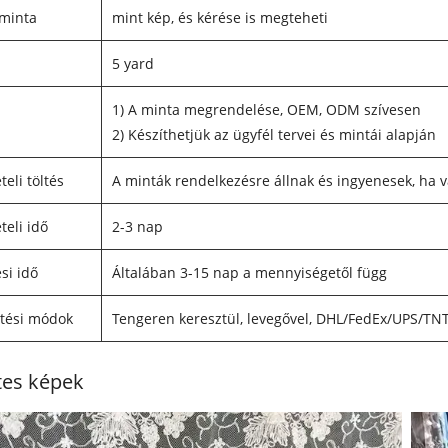
 minta
mint kép, és kérése is megteheti
5 yard
1) A minta megrendelése, OEM, ODM szívesen
2) Készíthetjük az ügyfél tervei és mintái alapján
eli töltés
A minták rendelkezésre állnak és ingyenesek, ha v
teli idő
2-3 nap
si idő
Általában 3-15 nap a mennyiségetől függ
tési módok
Tengeren keresztül, levegővel, DHL/FedEx/UPS/TNT 
tes képek