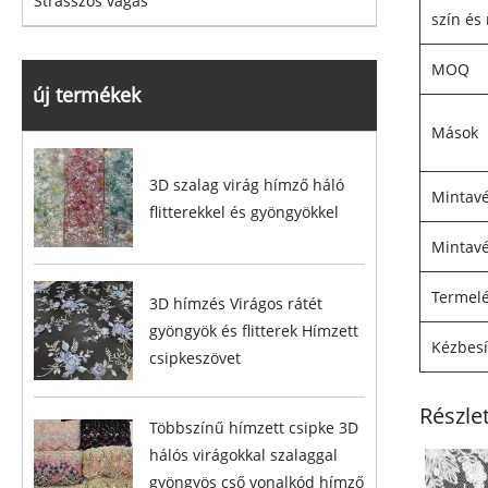
Strasszos vágás
szín és
MOQ
új termékek
Mások
3D szalag virág hímző háló
Mintavét
flitterekkel és gyöngyökkel
Mintavé
Termelé
3D hímzés Virágos rátét
gyöngyök és flitterek Hímzett
Kézbesí
csipkeszövet
Részle
Többszínű hímzett csipke 3D
hálós virágokkal szalaggal
gyöngyös cső vonalkód hímző