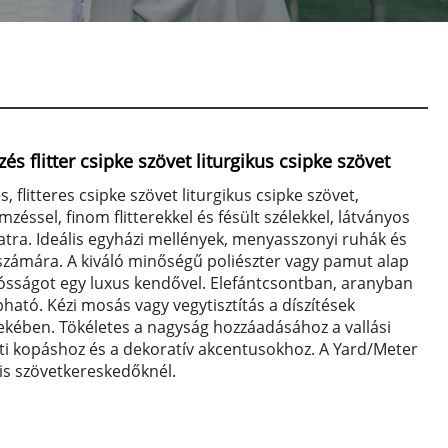
s flitter csipke szövet liturgikus csipke szövet
 flitteres csipke szövet liturgikus csipke szövet,
zéssel, finom flitterekkel és fésült szélekkel, látványos
tra. Ideális egyházi mellények, menyasszonyi ruhák és
számára. A kiváló minőségű poliészter vagy pamut alap
rtósságot egy luxus kendővel. Elefántcsontban, aranyban
ható. Kézi mosás vagy vegytisztítás a díszítések
kében. Tökéletes a nagyság hozzáadásához a vallási
ti kopáshoz és a dekoratív akcentusokhoz. A Yard/Meter
lis szövetkereskedőknél.